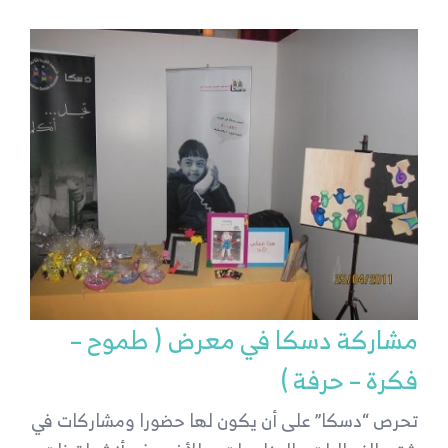
مشاركة دسكا في معرض ( طموح –
فكرة – حرفة )
تحرص “دسكا” على أن يكون لها حضورا ومشاركات في