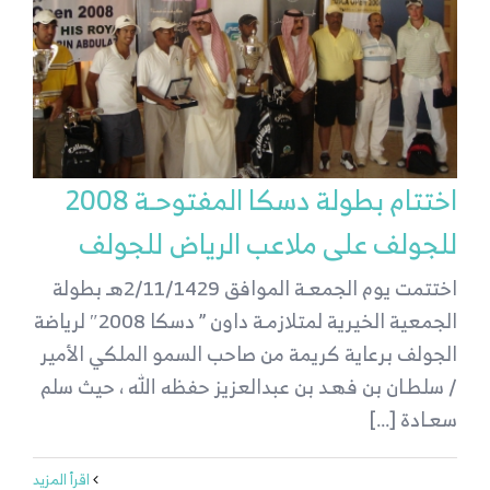
اختتام بطولة دسكا المفتوحـة 2008
للجولف على ملاعب الرياض للجولف
اختتمت يوم الجمعـة الموافق 2/11/1429هـ بطولة
الجمعية الخيرية لمتلازمـة داون ” دسكا 2008″ لرياضة
الجولف برعاية كريمة من صاحب السمو الملكي الأمير
/ سلطـان بن فهـد بن عبدالعزيز حفظه الله ، حيث سلم
سعـادة [...]
‫اقرأ المزيد