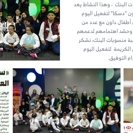
البنك ، وهذا النشاط يعد
ون “دسكا” لتفعيل اليوم
 أطفال داون مع عدد من
ة وحشد اهتمامهم لدعمهم
بة منسوبات البنك، نشكر
الكريمة لتفعيل اليوم
م التوفيق.