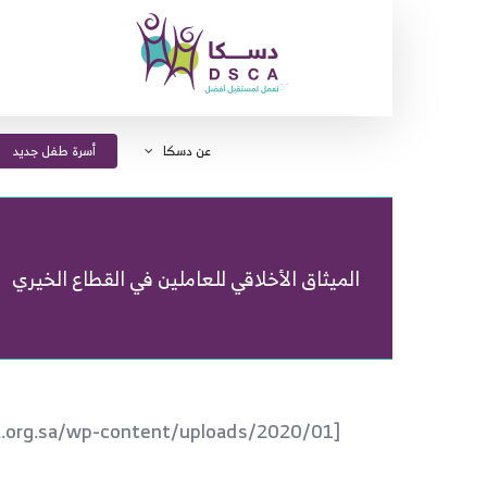
Ski
t
conten
عن دسكا
أسرة طفل جديد
الميثاق الأخلاقي للعاملين في القطاع الخيري
[embeddoc url=”https://dsca.org.sa/wp-content/uploads/2020/01/الميثاق-الأخلاقي-للعاملين-في-القطاع-الخيري.pdf” download=”none”]