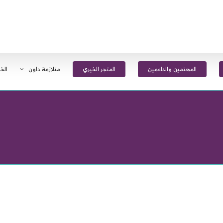
المهتمين والداعمين
المتجر الخيري
متلازمة داون
الخ