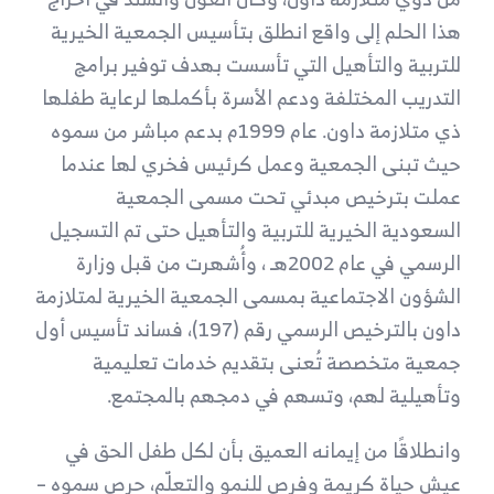
هذا الحلم إلى واقع انطلق بتأسيس الجمعية الخيرية
للتربية والتأهيل التي تأسست بهدف توفير برامج
التدريب المختلفة ودعم الأسرة بأكملها لرعاية طفلها
ذي متلازمة داون. عام 1999م بدعم مباشر من سموه
حيث تبنى الجمعية وعمل كرئيس فخري لها عندما
عملت بترخيص مبدئي تحت مسمى الجمعية
السعودية الخيرية للتربية والتأهيل حتى تم التسجيل
الرسمي في عام 2002هـ ، وأُشهرت من قبل وزارة
الشؤون الاجتماعية بمسمى الجمعية الخيرية لمتلازمة
داون بالترخيص الرسمي رقم (197)
، فساند تأسيس أول
جمعية متخصصة تُعنى بتقديم خدمات تعليمية
وتأهيلية لهم، وتسهم في دمجهم بالمجتمع.
وانطلاقًا من إيمانه العميق بأن لكل طفل الحق في
عيش حياة كريمة وفرص للنمو والتعلّم، حرص سموه
–