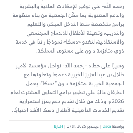
رحمه الله- على توفير الإمكانات المادية والبشرية
والدعم المعنوية، بما مكّن الجمعية من بناء منظومة
برامج متخصصة منها
التدخل المبكر، والتعليم
والتدريب، وتهيئة الأطفال للاندماج المجتمعي
والاستقلالية
، لتغدو «دسكا» نموذجًا رائدًا في خدمة
ذوي متلازمة داون على مستوى المملكة.
وسيرًا على خطاه
–
رحمه الله- تواصل
مؤسسة الأمير
طلال بن عبدالعزيز الخيرية
دعمها وتعاونها مع
الجمعية الخيرية لمتلازمة داون “دسكا”، يعمل
الطرفان حاليًا على تطوير برامج التعاون المشترك لعام
2026م، وذلك من خلال تقديم دعم يعزز استمرارية
تقديم الخدمات التأهيلية لأطفال دسكا الأشد احتياجًا.
بواسطة
Dsca
|
ديسمبر 17th, 2025
|
اخبارنا