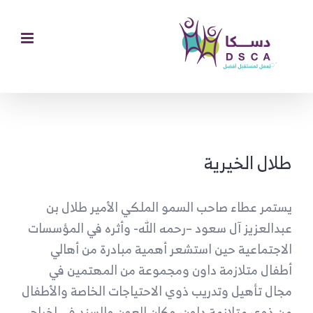
Ski
t
conten
مشاهدة
صورة
طلال الخيرية
أكبر
يستمر عطاء صاحب السمو الملكي الأمير
طلال بن
عبدالعزيز آل سعود –
رحمه الله- وأثره في المؤسسات
الاجتماعية حين استشعر أهمية مبادرة من أهالي
أطفال متلازمة داون ومجموعة من المهتمين في
مجال تأهيل وتدريب ذوي الاحتياجات الخاصة والأطفال
من ذوي متلازمة داون، وكان العون والسند في اخراج